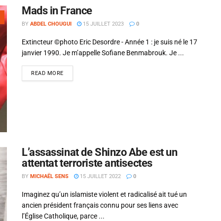
Mads in France
BY
ABDEL CHOUGUI
15 JUILLET 2023
0
Extincteur ©photo Eric Desordre - Année 1 : je suis né le 17
janvier 1990. Je m’appelle Sofiane Benmabrouk. Je ...
READ MORE
L’assassinat de Shinzo Abe est un
attentat terroriste antisectes
Si tu veux arrêter de faire ce que tu
BY
MICHAËL SENS
15 JUILLET 2022
0
fais, arrête d'être ce que tu n'es
Imaginez qu’un islamiste violent et radicalisé ait tué un
pas.
ancien président français connu pour ses liens avec
l’Église Catholique, parce ...