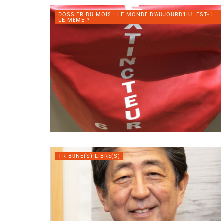
DOSSIER DU MOIS : LE MONDE D'AUJOURD'HUI EST-IL
LE MÊME ?
TRIBUNE(S) LIBRE(S)