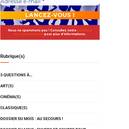
Nous ne spammons pas ! Consultez notre
politique
de confidentialité
pour plus d’informations.
Rubrique(s)
3 QUESTIONS À…
ART(S)
CINÉMA(S)
CLASSIQUE(S)
DOSSIER DU MOIS : AU SECOURS !