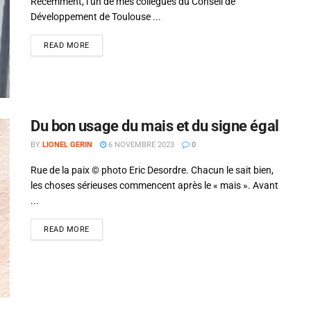
Récemment, l’un de mes collègues du Conseil de
Développement de Toulouse ...
READ MORE
Du bon usage du mais et du signe égal
BY
LIONEL GERIN
6 NOVEMBRE 2023
0
Rue de la paix © photo Eric Desordre. Chacun le sait bien,
les choses sérieuses commencent après le « mais ». Avant
...
READ MORE