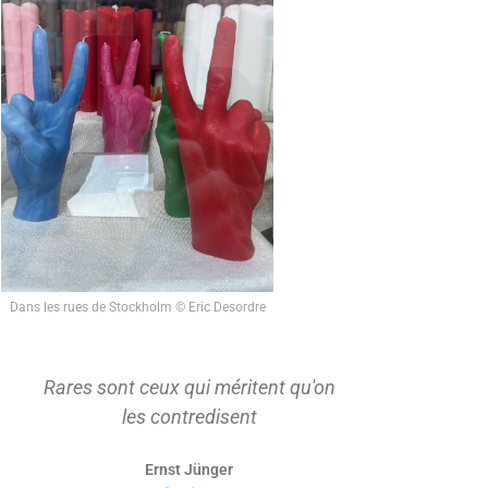
Dans les rues de Stockholm © Eric Desordre
Rares sont ceux qui méritent qu'on
On ne s'ap
les contredisent
d'abord t
Ernst Jünger