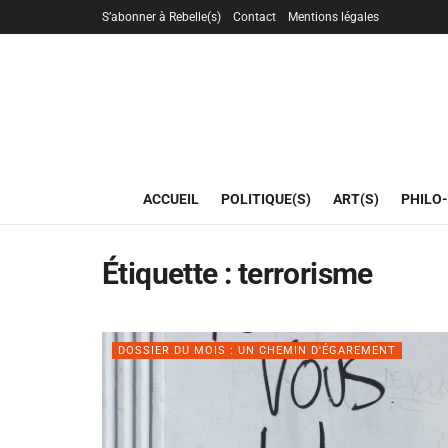
S’abonner à Rebelle(s)
Contact
Mentions légales
ACCUEIL
POLITIQUE(S)
ART(S)
PHILO-
Étiquette :
terrorisme
DOSSIER DU MOIS : UN CHEMIN D'ÉGAREMENT