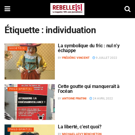
Étiquette :
individuation
La symbolique du fric : nul n’y
SOCIÉTÉ(S)
échappe
BY
FRÉDÉRIC VINCENT
9 JUILLET 2022
Cette goutte qui manquerait à
PHILO-SPIRIT(S)
l’océan
BY
ANTOINE FRATINI
24 AVRIL 2022
La liberté, c’est quoi?
PHILO-SPIRIT(S)
BY
MICHAEL LEVY BENCHETON