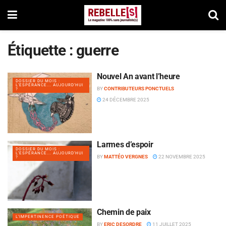
Étiquette :
guerre
Nouvel An avant l’heure
DOSSIER DU MOIS :
L'ESPÉRANCE... AUJOURD'HUI
BY
CONTRIBUTEURS PONCTUELS
?
24 DÉCEMBRE 2025
Larmes d’espoir
DOSSIER DU MOIS :
L'ESPÉRANCE... AUJOURD'HUI
BY
MATTÉO VERGNES
22 NOVEMBRE 2025
?
Chemin de paix
L'IMPERTINENCE POÉTIQUE
BY
ERIC DESORDRE
11 JUILLET 2025