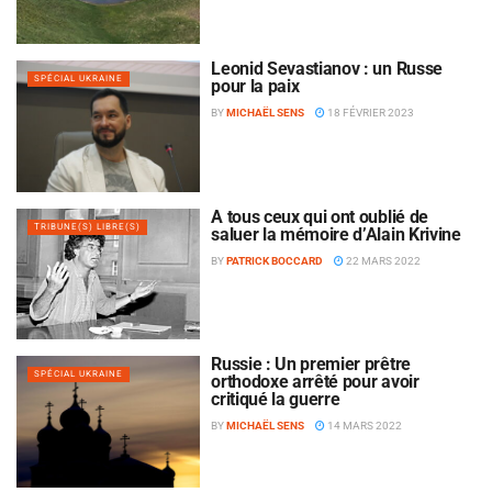
Leonid Sevastianov : un Russe
SPÉCIAL UKRAINE
pour la paix
BY
MICHAËL SENS
18 FÉVRIER 2023
À tous ceux qui ont oublié de
TRIBUNE(S) LIBRE(S)
saluer la mémoire d’Alain Krivine
BY
PATRICK BOCCARD
22 MARS 2022
Russie : Un premier prêtre
SPÉCIAL UKRAINE
orthodoxe arrêté pour avoir
critiqué la guerre
BY
MICHAËL SENS
14 MARS 2022