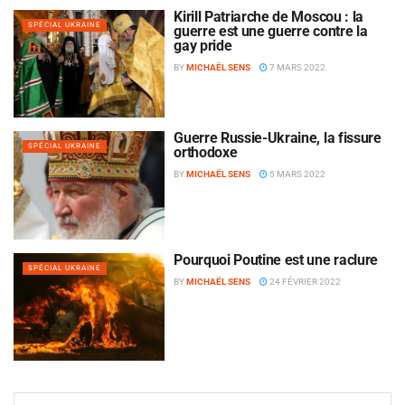
Kirill Patriarche de Moscou : la
SPÉCIAL UKRAINE
guerre est une guerre contre la
gay pride
BY
MICHAËL SENS
7 MARS 2022
Guerre Russie-Ukraine, la fissure
SPÉCIAL UKRAINE
orthodoxe
BY
MICHAËL SENS
5 MARS 2022
Pourquoi Poutine est une raclure
SPÉCIAL UKRAINE
BY
MICHAËL SENS
24 FÉVRIER 2022