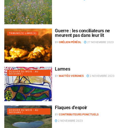
Guerre : les conciliateurs ne
TRIBUNE(S) LIBRE(S)
meurent pas dans leur lit
BY
ORÉLIEN PÉRÉOL
27 NOVEMBRE 2023
Larmes
DOSSIER DU MOIS : AU
SECOURS !
BY
MATTÉO VERGNES
2 NOVEMBRE 2023
Flaques d’espoir
DOSSIER DU MOIS : AU
SECOURS !
BY
CONTRIBUTEURS PONCTUELS
2 NOVEMBRE 2023