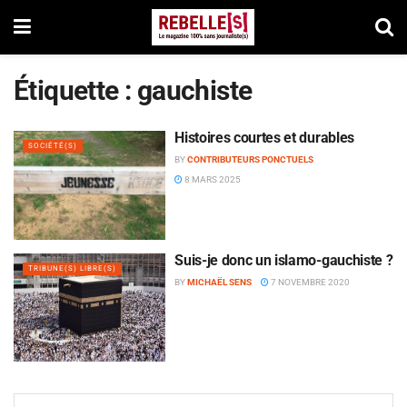
Étiquette :
gauchiste
Histoires courtes et durables
SOCIÉTÉ(S)
BY
CONTRIBUTEURS PONCTUELS
8 MARS 2025
Suis-je donc un islamo-gauchiste ?
TRIBUNE(S) LIBRE(S)
BY
MICHAËL SENS
7 NOVEMBRE 2020