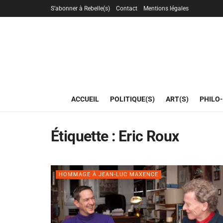
S’abonner à Rebelle(s)
Contact
Mentions légales
ACCUEIL
POLITIQUE(S)
ART(S)
PHILO-
Étiquette :
Eric Roux
HOMMAGE À JEAN-LUC MAXENCE