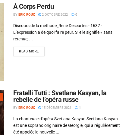
À Corps Perdu
BY
ERIC ROUX
2 OCTOBRE 2022
0
Discours de la méthode_René Descartes - 1637 -
L’expression a de quoi faire peur. Si elle signifie « sans
retenue, ...
READ MORE
Fratelli Tutti : Svetlana Kasyan, la
rebelle de l’opéra russe
Si tu veux arrêter de faire ce que tu
BY
ERIC ROUX
15 DÉCEMBRE 2021
1
fais, arrête d'être ce que tu n'es
La chanteuse d'opéra Svetlana Kasyan Svetlana Kasyan
pas.
est une soprano originaire de Georgie, qui a régulièrement
été appelée la nouvelle ...