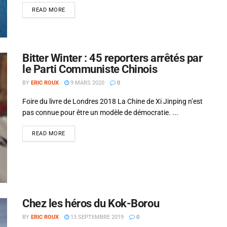
READ MORE
Bitter Winter : 45 reporters arrêtés par
le Parti Communiste Chinois
BY
ERIC ROUX
9 MARS 2020
0
Foire du livre de Londres 2018 La Chine de Xi Jinping n’est
pas connue pour être un modèle de démocratie. ...
READ MORE
Chez les héros du Kok-Borou
BY
ERIC ROUX
13 SEPTEMBRE 2019
0