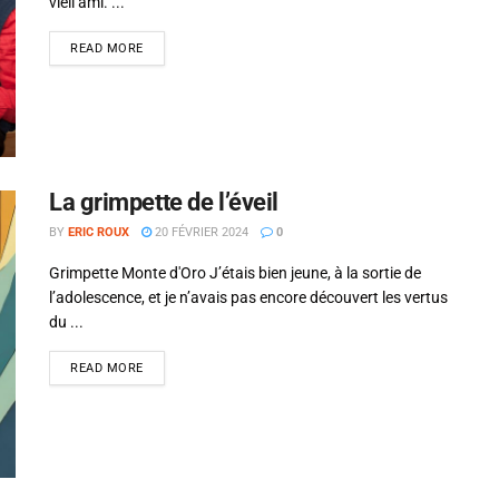
vieil ami. ...
READ MORE
La grimpette de l’éveil
BY
ERIC ROUX
20 FÉVRIER 2024
0
Grimpette Monte d'Oro J’étais bien jeune, à la sortie de
l’adolescence, et je n’avais pas encore découvert les vertus
du ...
READ MORE