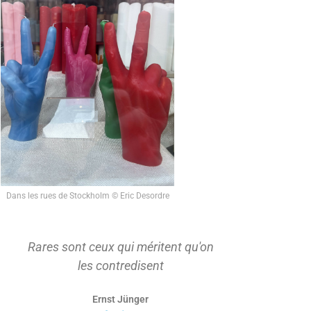
Dans les rues de Stockholm © Eric Desordre
Rares sont ceux qui méritent qu'on
On ne s'ap
les contredisent
d'abord t
Ernst Jünger