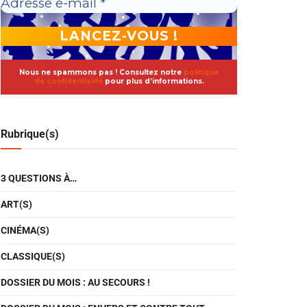
Nous ne spammons pas ! Consultez notre
politique
de confidentialité
pour plus d’informations.
Rubrique(s)
3 QUESTIONS À…
ART(S)
CINÉMA(S)
CLASSIQUE(S)
DOSSIER DU MOIS : AU SECOURS !