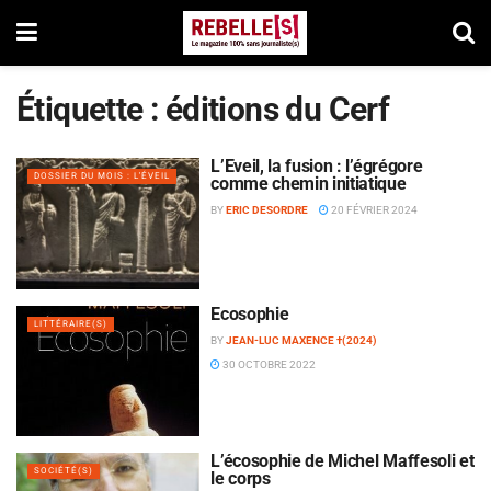
Étiquette :
éditions du Cerf
L’Éveil, la fusion : l’égrégore
DOSSIER DU MOIS : L'ÉVEIL
comme chemin initiatique
BY
ERIC DESORDRE
20 FÉVRIER 2024
Écosophie
LITTÉRAIRE(S)
BY
JEAN-LUC MAXENCE †(2024)
30 OCTOBRE 2022
L’écosophie de Michel Maffesoli et
SOCIÉTÉ(S)
le corps