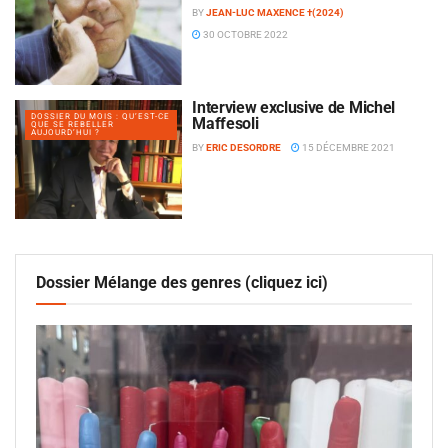
BY
JEAN-LUC MAXENCE †(2024)
30 OCTOBRE 2022
Interview exclusive de Michel
DOSSIER DU MOIS : QU’EST-CE
Maffesoli
QUE SE REBELLER
AUJOURD’HUI ?
BY
ERIC DESORDRE
15 DÉCEMBRE 2021
Dossier Mélange des genres (cliquez ici)