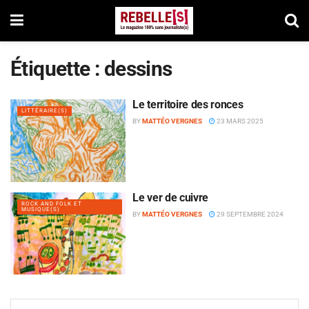
Étiquette :
dessins
Le territoire des ronces
LITTÉRAIRE(S)
BY
MATTÉO VERGNES
23 MARS 2025
Le ver de cuivre
ROCK AND FOLK ET
MUSIQUE(S)
BY
MATTÉO VERGNES
29 SEPTEMBRE 2024