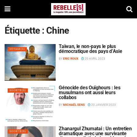
Étiquette :
Chine
Taïwan, le non-pays le plus
VOYAGE(S)
démocratique des pays d’Asie
BY
ERIC ROUX
20 AVRIL 2023
Génocide des Ouïghours : les
SOCIÉTÉ(S)
musulmans ont aussi leurs
collabos
BY
MICHAËL SENS
20 JANVIER 2023
Zhanargul Zhumatai : Un entretien
SOCIÉTÉ(S)
dramatique avec une survivante