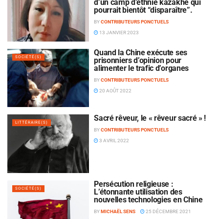
d’un camp d’ethnie kazakhe qui
pourrait bientôt “disparaître”.
BY
CONTRIBUTEURS PONCTUELS
13 JANVIER 2023
Quand la Chine exécute ses
SOCIÉTÉ(S)
prisonniers d’opinion pour
alimenter le trafic d’organes
BY
CONTRIBUTEURS PONCTUELS
20 AOÛT 2022
Sacré rêveur, le « rêveur sacré » !
LITTÉRAIRE(S)
BY
CONTRIBUTEURS PONCTUELS
3 AVRIL 2022
Persécution religieuse :
SOCIÉTÉ(S)
L’étonnante utilisation des
nouvelles technologies en Chine
BY
MICHAËL SENS
25 DÉCEMBRE 2021