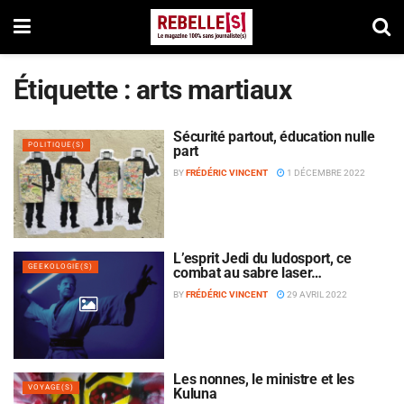
Étiquette :
arts martiaux
Sécurité partout, éducation nulle
POLITIQUE(S)
part
BY
FRÉDÉRIC VINCENT
1 DÉCEMBRE 2022
L’esprit Jedi du ludosport, ce
GEEKOLOGIE(S)
combat au sabre laser…
BY
FRÉDÉRIC VINCENT
29 AVRIL 2022
Les nonnes, le ministre et les
VOYAGE(S)
Kuluna