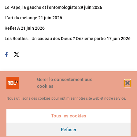
Le Pape, la gauche et l’entomologiste
29 juin 2026
L’art du mélange
21 juin 2026
Reflet A
21 juin 2026
Les Beatles… Un cadeau des Dieux ? Onzième partie
17 juin 2026
Gérer le consentement aux
cookies
Nous utilisons des cookies pour optimiser notre site web et notre service.
Tous les cookies
Ce site web utilise des cookies. En continuant à utiliser ce site web,
vous consentez à ce que des cookies soient utilisés. Visitez notre
Refuser
© 2026
Politique de confidentialité et de cookies
.
Je suis d'accord