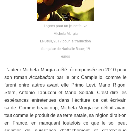
Leçons pour un jeune fauve
Michela Murgia
Le Seuil, 2017 pour la traduction
française de Nathalie Bauer, 19
euros
L’auteur Michela Murgia a été récompensée en 2010 pour
son roman
Accabadora
par le prix Campiello, comme le
furent entre autres avant elle Primo Levi, Mario Rigoni
Stern, Antonio Tabucchi et Mario Soldati. C’est dire les
espérances entretenues dans l’écriture de cet écrivain
sarde. Comme beaucoup, Michela Murgia se définit avant
tout comme le produit de sa terre natale, sa région dirait-on
en France, en manquant toutefois ce que le sol peut
signifier de puissance d’attachement et d’archaïque