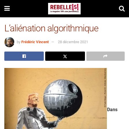
L’aliénation algorithmique
by
Frédéric Vincent
28 décembre 2021
Dans