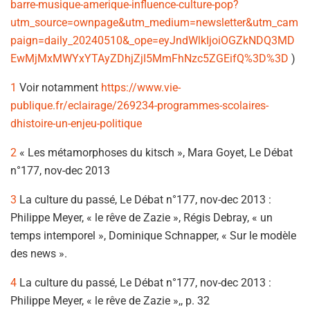
barre-musique-amerique-influence-culture-pop?
utm_source=ownpage&utm_medium=newsletter&utm_cam
paign=daily_20240510&_ope=eyJndWlkIjoiOGZkNDQ3MD
EwMjMxMWYxYTAyZDhjZjI5MmFhNzc5ZGEifQ%3D%3D
)
1
Voir notamment
https://www.vie-
publique.fr/eclairage/269234-programmes-scolaires-
dhistoire-un-enjeu-politique
2
« Les métamorphoses du kitsch », Mara Goyet, Le Débat
n°177, nov-dec 2013
3
La culture du passé, Le Débat n°177, nov-dec 2013 :
Philippe Meyer, « le rêve de Zazie », Régis Debray, « un
temps intemporel », Dominique Schnapper, « Sur le modèle
des news ».
4
La culture du passé, Le Débat n°177, nov-dec 2013 :
Philippe Meyer, « le rêve de Zazie »,, p. 32