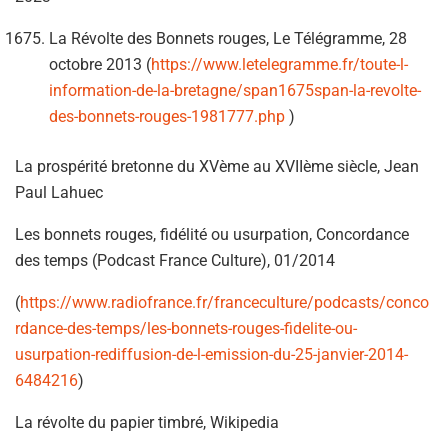
La Révolte des Bonnets rouges, Le Télégramme, 28
octobre 2013 (
https://www.letelegramme.fr/toute-l-
information-de-la-bretagne/span1675span-la-revolte-
des-bonnets-rouges-1981777.php
)
La prospérité bretonne du XVème au XVIIème siècle, Jean
Paul Lahuec
Les bonnets rouges, fidélité ou usurpation, Concordance
des temps (Podcast France Culture), 01/2014
(
https://www.radiofrance.fr/franceculture/podcasts/conco
rdance-des-temps/les-bonnets-rouges-fidelite-ou-
usurpation-rediffusion-de-l-emission-du-25-janvier-2014-
6484216
)
La révolte du papier timbré, Wikipedia