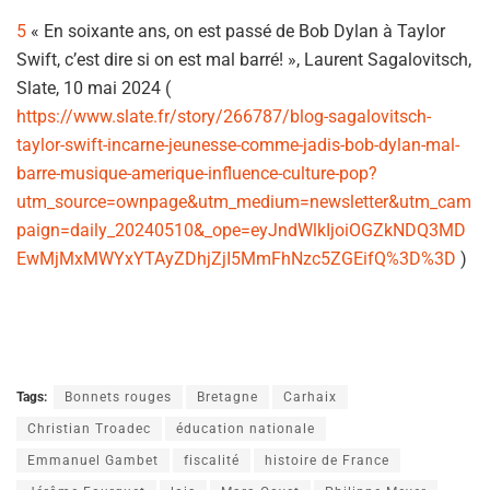
5
« En soixante ans, on est passé de Bob Dylan à Taylor
Swift, c’est dire si on est mal barré! », Laurent Sagalovitsch,
Slate, 10 mai 2024 (
https://www.slate.fr/story/266787/blog-sagalovitsch-
taylor-swift-incarne-jeunesse-comme-jadis-bob-dylan-mal-
barre-musique-amerique-influence-culture-pop?
utm_source=ownpage&utm_medium=newsletter&utm_cam
paign=daily_20240510&_ope=eyJndWlkIjoiOGZkNDQ3MD
EwMjMxMWYxYTAyZDhjZjI5MmFhNzc5ZGEifQ%3D%3D
)
Tags:
Bonnets rouges
Bretagne
Carhaix
Christian Troadec
éducation nationale
Emmanuel Gambet
fiscalité
histoire de France