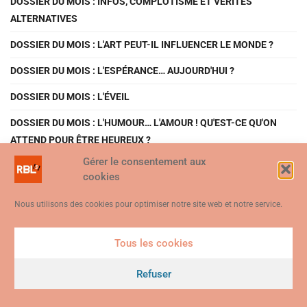
DOSSIER DU MOIS : INFOS, COMPLOTISME ET VÉRITÉS
ALTERNATIVES
DOSSIER DU MOIS : L'ART PEUT-IL INFLUENCER LE MONDE ?
DOSSIER DU MOIS : L'ESPÉRANCE… AUJOURD'HUI ?
DOSSIER DU MOIS : L'ÉVEIL
DOSSIER DU MOIS : L'HUMOUR… L'AMOUR ! QU'EST-CE QU'ON
ATTEND POUR ÊTRE HEUREUX ?
Gérer le consentement aux
DOSSIER DU MOIS : L'IRONIE – LES POÈTES À L'ATTAQUE
cookies
DOSSIER DU MOIS : LA FOIRE AUX CONS : TOUJOURS
Nous utilisons des cookies pour optimiser notre site web et notre service.
D'ACTUALITÉ
DOSSIER DU MOIS : LE MONDE D'AUJOURD'HUI EST-IL LE MÊME ?
Tous les cookies
Ce site web utilise des cookies. En continuant à utiliser ce site web,
DOSSIER DU MOIS : MANIPULÉS… MANIPULATEURS ?
vous consentez à ce que des cookies soient utilisés. Visitez notre
Refuser
DOSSIER DU MOIS : MÉLANGE DES GENRES
Politique de confidentialité et de cookies
.
Je suis d'accord