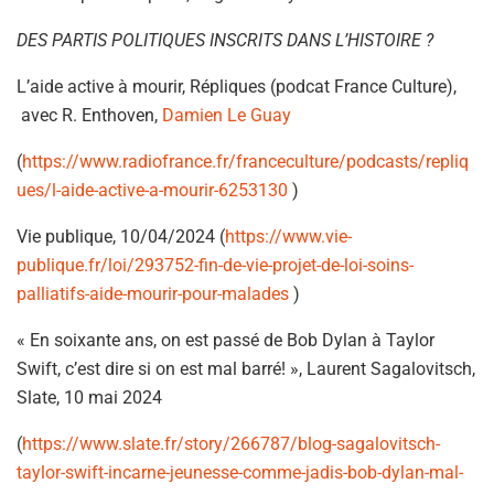
DES PARTIS POLITIQUES INSCRITS DANS L’HISTOIRE ?
L’aide active à mourir, Répliques (podcat France Culture),
avec R. Enthoven,
Damien Le Guay
(
https://www.radiofrance.fr/franceculture/podcasts/repliq
ues/l-aide-active-a-mourir-6253130
)
Vie publique, 10/04/2024 (
https://www.vie-
publique.fr/loi/293752-fin-de-vie-projet-de-loi-soins-
palliatifs-aide-mourir-pour-malades
)
« En soixante ans, on est passé de Bob Dylan à Taylor
Swift, c’est dire si on est mal barré! », Laurent Sagalovitsch,
Slate, 10 mai 2024
(
https://www.slate.fr/story/266787/blog-sagalovitsch-
taylor-swift-incarne-jeunesse-comme-jadis-bob-dylan-mal-