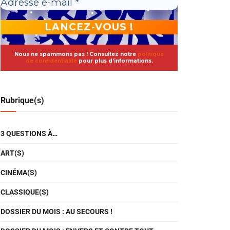
Nous ne spammons pas ! Consultez notre
politique
de confidentialité
pour plus d’informations.
Rubrique(s)
3 QUESTIONS À…
ART(S)
CINÉMA(S)
CLASSIQUE(S)
DOSSIER DU MOIS : AU SECOURS !