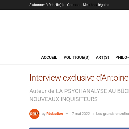
S’abonner à Rebelle(s)
Contact
Mentions légales
ACCUEIL
POLITIQUE(S)
ART(S)
PHILO-
Interview exclusive d’Antoine 
Auteur de LA PSYCHANALYSE AU BÛC
NOUVEAUX INQUISITEURS
by
Rédaction
7 mai 2022
in
Les grands entretie