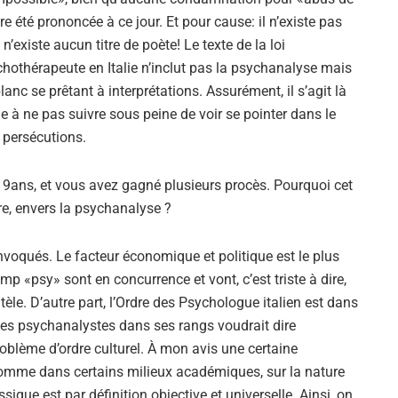
Alejandro Jodorowsky
e été prononcée à ce jour. Et pour cause: il n’existe pas
’existe aucun titre de poète! Le texte de la loi
chothérapeute en Italie n’inclut pas la psychanalyse mais
lanc se prêtant à interprétations. Assurément, il s’agit là
e à ne pas suivre sous peine de voir se pointer dans le
s persécutions.
n 9ans, et vous avez gagné plusieurs procès. Pourquoi cet
e, envers la psychanalyse ?
nvoqués. Le facteur économique et politique est le plus
mp «psy» sont en concurrence et vont, c’est triste à dire,
ntèle. D’autre part, l’Ordre des Psychologue italien est dans
les psychanalystes dans ses rangs voudrait dire
oblème d’ordre culturel. À mon avis une certaine
comme dans certains milieux académiques, sur la nature
sique est par définition objective et universelle. Ainsi, on