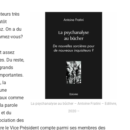
teurs très
utôt
sz. On a du
clamez-vous?
t assez
s. Du reste,
 grands
mportantes.
, la
 une
ntaux comme
La psychanalyse au bûcher – Antoine Fratini – Edilivre,
 la parole
2020 –
 et du
sociation des
être le Vice Président compte parmi ses membres des