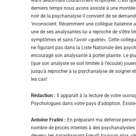
wars désormais couramment employée. C’est que l
derniers temps nous avons assisté à une montée d
noir de la psychanalyse il convient de se demande
’inconscient. Récemment une collègue italienne a 
une de ses analysantes lui a reproché de s’être li
symptômes et sans l’avoir «guérie». Cette collèg
ne figurant pas dans la Liste Nationale des psych
encouragé son analysante à porter plainte. Le pl
(que son analyste se soit limitée à l’écoute) jou
jusqu’à reprocher à la psychanalyse de soigner et d
les cas!
Rédaction :
Il apparaît à la lecture de votre ouv
Psychologues dans votre pays d’adoption. Existe-t
Antoine Fratini :
En préparant ma défense personnel
nombre de procès intentés à des psychanalystes «l
devenu (en paraphrasant Freud) toujours plus «