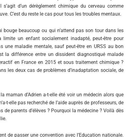
Alejandro Jodorowsky
il s’agit d’un dérèglement chimique du cerveau comme
uve. C’est du reste le cas pour tous les troubles mentaux.
qui bouge beaucoup ou qui n’attend pas son tour dans les
 limite un enfant socialement inadapté, peut-être pour
 pas une maladie mentale, sauf peut-être en URSS au bon
st la différence entre un dissident diagnostiqué malade
ractif en France en 2015 et sous traitement chimique ?
dans les deux cas de problèmes d’inadaptation sociale, de
la maman d’Adrien a-t-elle été voir un médecin alors que
n’a-t-elle pas recherché de l’aide auprès de professeurs, de
 de parents d’élèves ? Pourquoi la médecine ? Voilà dès
lie.
ent de passer une convention avec l’Education nationale.