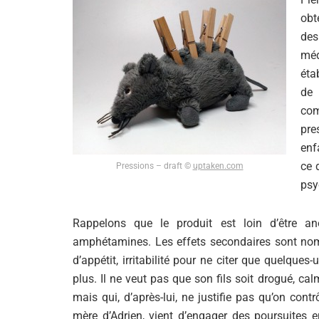
obt
des
méd
éta
de 
co
pre
enf
ce 
Pressions – draft ©
uptaken.com
psy
Rappelons que le produit est loin d’être an
amphétamines. Les effets secondaires sont nomb
d’appétit, irritabilité pour ne citer que quelques
plus. Il ne veut pas que son fils soit drogué, c
mais qui, d’après-lui, ne justifie pas qu’on con
mère d’Adrien, vient d’engager des poursuites e