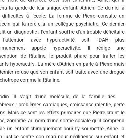
enu la garde de leur unique enfant, Adrien. Ce dernier a
 difficultés à l’école. La femme de Pierre consulte un
ecin qui la réfère à un collègue psychiatre. Ce dernier
blit un diagnostic : l’enfant souffre d’un trouble déficitaire
l’attention avec hyperactivité, soit TDAH, plus
mmunément appelé hyperactivité. Il rédige une
scription de Ritaline, le produit phare pour traiter les
ants hyperactifs. La mère d’Adrien en parle à Pierre mais
dernier refuse que son enfant soit traité avec une drogue
chotrope comme la Ritaline.
odin. Il s’agit d’une molécule de la famille des
reux : problèmes cardiaques, croissance ralentie, perte
-uns. Mais ce sont les effets primaires que Pierre craint le
almé, zombifié, au nom d’une norme sociale qu’il comprend
trôle un enfant chimiquement pour l’y soumettre. Anne, la
n justice contre son mari pour négligence sur enfant et