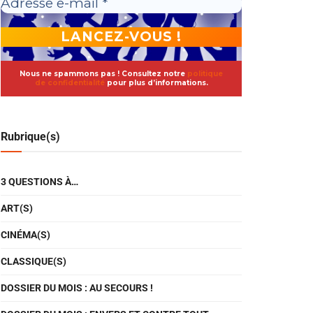
Nous ne spammons pas ! Consultez notre
politique
de confidentialité
pour plus d’informations.
Rubrique(s)
3 QUESTIONS À…
ART(S)
CINÉMA(S)
CLASSIQUE(S)
DOSSIER DU MOIS : AU SECOURS !