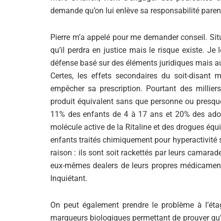
demande qu’on lui enlève sa responsabilité paren
Pierre m’a appelé pour me demander conseil. Situ
qu’il perdra en justice mais le risque existe. Je
défense basé sur des éléments juridiques mais au
Certes, les effets secondaires du soit-disant
empêcher sa prescription. Pourtant des milliers
produit équivalent sans que personne ou presque
11% des enfants de 4 à 17 ans et 20% des ados
molécule active de la Ritaline et des drogues équ
enfants traités chimiquement pour hyperactivité 
raison : ils sont soit rackettés par leurs camarad
eux-mêmes dealers de leurs propres médicaments
Inquiétant.
On peut également prendre le problème à l’étage 
marqueurs biologiques permettant de prouver qu’il