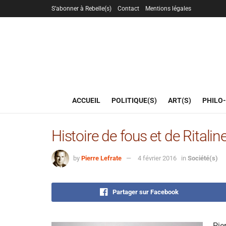
S’abonner à Rebelle(s)
Contact
Mentions légales
ACCUEIL
POLITIQUE(S)
ART(S)
PHILO-
Histoire de fous et de Ritalin
by
Pierre Lefrate
4 février 2016
in
Société(s)
Partager sur Facebook
Pie