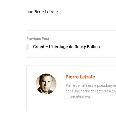
par Pierre Lefrate
Previous Post
Creed – L’héritage de Rocky Balboa
Pierre Lefrate
Pierre Lefrate est le pseudonyme
dont une partie de l'activité a c
qui en résultent.