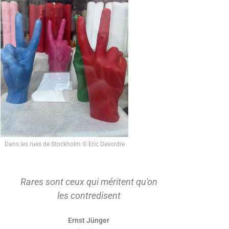
Dans les rues de Stockholm © Eric Desordre
Rares sont ceux qui méritent qu'on
On ne s'ap
les contredisent
d'abord t
Ernst Jünger