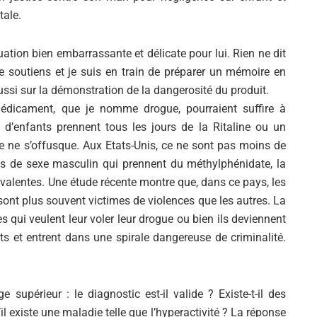
tale.
ation bien embarrassante et délicate pour lui. Rien ne dit
 le soutiens et je suis en train de préparer un mémoire en
ssi sur la démonstration de la dangerosité du produit.
 médicament, que je nomme drogue, pourraient suffire à
 d’enfants prennent tous les jours de la Ritaline ou un
 ne s’offusque. Aux Etats-Unis, ce ne sont pas moins de
 de sexe masculin qui prennent du méthylphénidate, la
ivalentes. Une étude récente montre que, dans ce pays, les
sont plus souvent victimes de violences que les autres. La
es qui veulent leur voler leur drogue ou bien ils deviennent
 et entrent dans une spirale dangereuse de criminalité.
Si tu veux arrêter de faire ce que tu
fais, arrête d'être ce que tu n'es
pas.
supérieur : le diagnostic est-il valide ? Existe-t-il des
 existe une maladie telle que l’hyperactivité ? La réponse