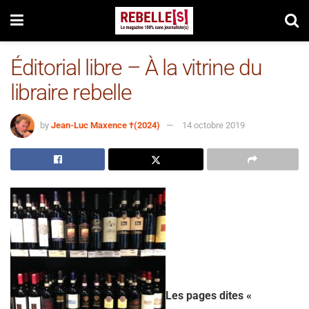
Éditorial libre – À la vitrine du
libraire rebelle
by
Jean-Luc Maxence †(2024)
14 octobre 2019
Les pages dites «