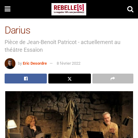
Darius
Pièce de Jean-Benoît Patricot - actuellement au
théâtre Essaïon
by
Eric Desordre
8 février 2022