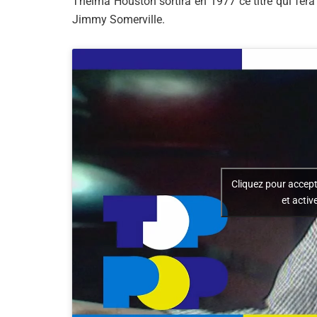
Thelma Houston sortira en 1977 ce titre qui fe
Jimmy Somerville.
Cliquez pour accept
et activ