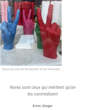
Dans les rues de Stockholm © Eric Desordre
Rares sont ceux qui méritent qu'on
On ne s'ap
les contredisent
d'abord t
Ernst Jünger