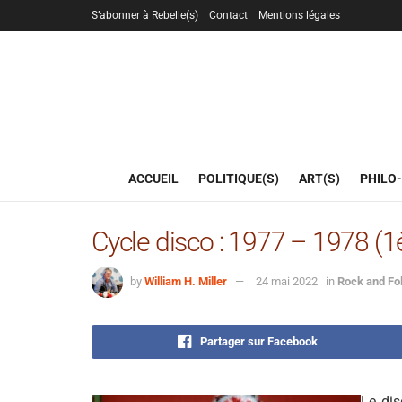
S’abonner à Rebelle(s)
Contact
Mentions légales
ACCUEIL
POLITIQUE(S)
ART(S)
PHILO-
Cycle disco : 1977 – 1978 (1è
by
William H. Miller
24 mai 2022
in
Rock and Fo
Partager sur Facebook
Le dis