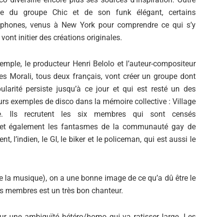
ivée du groupe Chic et de son funk élégant, certains
ophones, venus à New York pour comprendre ce qui s’y
 vont initier des créations originales.
emple, le producteur Henri Belolo et l’auteur-compositeur
s Morali, tous deux français, vont créer un groupe dont
ularité persiste jusqu’à ce jour et qui est resté un des
urs exemples de disco dans la mémoire collective : Village
e. Ils recrutent les six membres qui sont censés
 et également les fantasmes de la communauté gay de
t, l’indien, le GI, le biker et le policeman, qui est aussi le
te la musique), on a une bonne image de ce qu’a dû être le
s membres est un très bon chanteur.
sur une ambiguïté hétéro/homo qui va ratisser large. Les