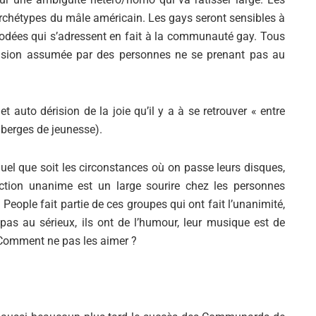
rchétypes du mâle américain. Les gays seront sensibles à
odées qui s’adressent en fait à la communauté gay. Tous
érision assumée par des personnes ne se prenant pas au
t auto dérision de la joie qu’il y a à se retrouver « entre
berges de jeunesse).
uel que soit les circonstances où on passe leurs disques,
éaction unanime est un large sourire chez les personnes
eople fait partie de ces groupes qui ont fait l’unanimité,
pas au sérieux, ils ont de l’humour, leur musique est de
. Comment ne pas les aimer ?
Si tu veux arrêter de faire ce que tu
fais, arrête d'être ce que tu n'es
pas.