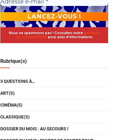
Nous ne spammons pas ! Consultez notre
politique
de confidentialité
pour plus d’informations.
Rubrique(s)
3 QUESTIONS À…
ART(S)
CINÉMA(S)
CLASSIQUE(S)
DOSSIER DU MOIS : AU SECOURS !