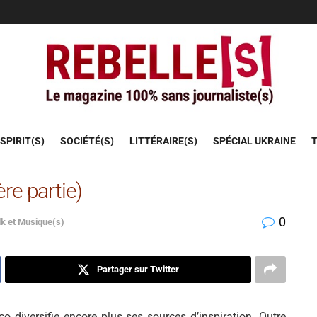
SPIRIT(S)
SOCIÉTÉ(S)
LITTÉRAIRE(S)
SPÉCIAL UKRAINE
T
re partie)
0
lk et Musique(s)
Partager sur Twitter
co diversifie encore plus ses sources d’inspiration. Outre