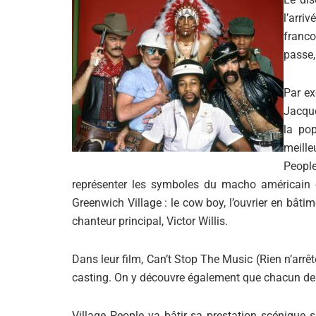
l’arr
franc
passe,
Par ex
Jacque
la pop
meille
Peopl
représenter les symboles du macho américain
Greenwich Village : le cow boy, l’ouvrier en bâtimen
chanteur principal, Victor Willis.
Dans leur film, Can’t Stop The Music (Rien n’arrê
casting. On y découvre également que chacun de
Village People va bâtir sa prestation scénique 