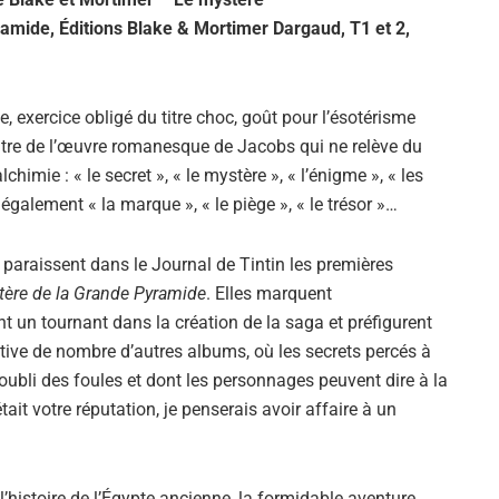
amide, Éditions Blake & Mortimer Dargaud, T1 et 2,
 exercice obligé du titre choc, goût pour l’ésotérisme
 titre de l’œuvre romanesque de Jacobs qui ne relève du
lchimie : « le secret », « le mystère », « l’énigme », « les
également « la marque », « le piège », « le trésor »…
paraissent dans le Journal de Tintin les premières
ère de la Grande Pyramide
. Elles marquent
 un tournant dans la création de la saga et préfigurent
ative de nombre d’autres albums, où les secrets percés à
’oubli des foules et dont les personnages peuvent dire à la
était votre réputation, je penserais avoir affaire à un
histoire de l’Égypte ancienne, la formidable aventure