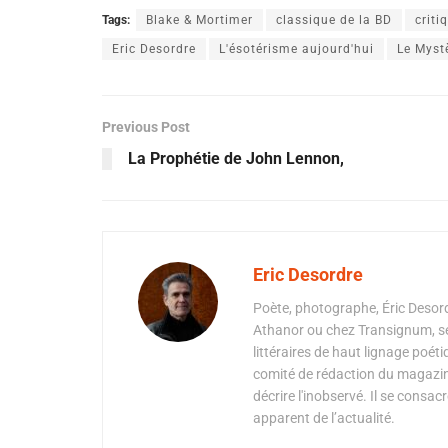
Tags:
Blake & Mortimer
classique de la BD
criti
Eric Desordre
L'ésotérisme aujourd'hui
Le Myst
Previous Post
La Prophétie de John Lennon,
Eric Desordre
Poète, photographe, Éric Desord
Athanor ou chez Transignum, se
littéraires de haut lignage poéti
comité de rédaction du magazine 
décrire l'inobservé. Il se consacr
apparent de l’actualité.