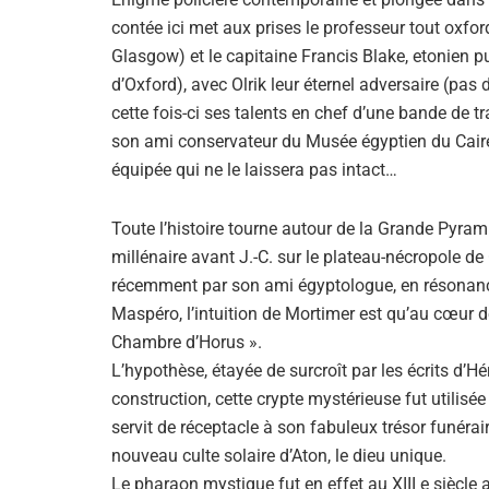
contée ici met aux prises le professeur tout oxfor
Glasgow) et le capitaine Francis Blake, etonien
d’Oxford), avec Olrik leur éternel adversaire (pas
cette fois-ci ses talents en chef d’une bande de tra
son ami conservateur du Musée égyptien du Caire,
équipée qui ne le laissera pas intact…
Toute l’histoire tourne autour de la Grande Pyram
millénaire avant J.-C. sur le plateau-nécropole d
récemment par son ami égyptologue, en résonance 
Maspéro, l’intuition de Mortimer est qu’au cœur d
Chambre d’Horus ».
L’hypothèse, étayée de surcroît par les écrits d’
construction, cette crypte mystérieuse fut util
servit de réceptacle à son fabuleux trésor funérai
nouveau culte solaire d’Aton, le dieu unique.
Le pharaon mystique fut en effet au XIII e siècle