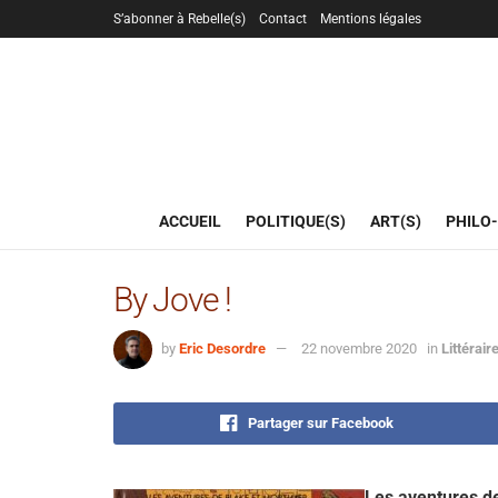
S’abonner à Rebelle(s)
Contact
Mentions légales
ACCUEIL
POLITIQUE(S)
ART(S)
PHILO-
By Jove !
by
Eric Desordre
22 novembre 2020
in
Littérair
Partager sur Facebook
Les aventures d