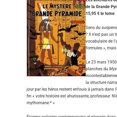
de la Grande Pyr
15,95 € le tome
Sens du suspense,
? Il n’est pas un
vocabulaire de l’a
formules », mais 
Le 23 mars 1950 
planches du
Myst
incontestablement
la structure narr
jour par les héros restent enfouis à jamais dans l
fin « votre histoire est ahurissante, professeur. N’
mythomane.* »
Énigme policière contemporaine et plongée dans l’