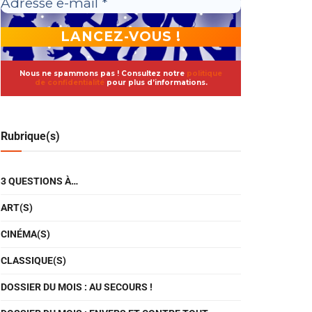
Nous ne spammons pas ! Consultez notre
politique
de confidentialité
pour plus d’informations.
Rubrique(s)
3 QUESTIONS À…
ART(S)
CINÉMA(S)
CLASSIQUE(S)
DOSSIER DU MOIS : AU SECOURS !