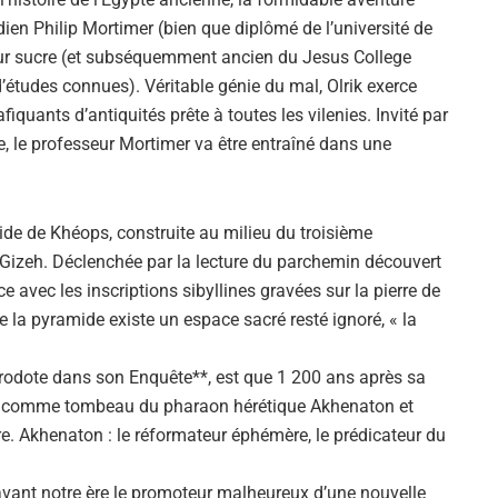
dien Philip Mortimer (bien que diplômé de l’université de
 pur sucre (et subséquemment ancien du Jesus College
 d’études connues). Véritable génie du mal, Olrik exerce
fiquants d’antiquités prête à toutes les vilenies. Invité par
 le professeur Mortimer va être entraîné dans une
ide de Khéops, construite au milieu du troisième
e Gizeh. Déclenchée par la lecture du parchemin découvert
avec les inscriptions sibyllines gravées sur la pierre de
e la pyramide existe un espace sacré resté ignoré, « la
Hérodote dans son Enquête**, est que 1 200 ans après sa
Si tu veux arrêter de faire ce que tu
isée comme tombeau du pharaon hérétique Akhenaton et
fais, arrête d'être ce que tu n'es
re. Akhenaton : le réformateur éphémère, le prédicateur du
pas.
 avant notre ère le promoteur malheureux d’une nouvelle