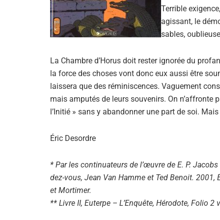
Terrible exigence
agissant, le démo
sables, oublieus
La Chambre d’Horus doit rester ignorée du profane
la force des choses vont donc eux aussi être soum
laissera que des réminiscences. Vaguement consci
mais amputés de leurs souvenirs. On n’affronte p
l’Initié » sans y abandonner une part de soi. Mais
Éric Desordre
* Par les continuateurs de l’œuvre de E. P. Jacobs 
dez-vous, Jean Van Hamme et Ted Benoit. 2001, É
et Mortimer.
** Livre II, Euterpe – L’Enquête, Hérodote, Folio 2 v