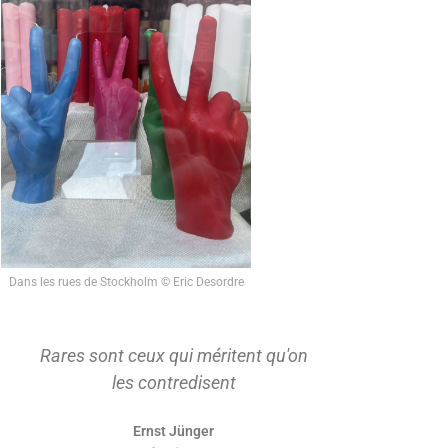
Dans les rues de Stockholm © Eric Desordre
Rares sont ceux qui méritent qu'on
On ne s'ap
les contredisent
d'abord t
Ernst Jünger