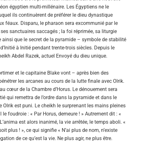
Alejandro Jodorowsky
on égyptien multi-millénaire. Les Égyptiens ne le
quel ils continuèrent de préférer le dieu dynastique
eux féaux. Disparu, le pharaon sera excommunié par le
 ses sanctuaires saccagés ; la foi réprimée, sa liturgie
te ainsi que le secret de la pyramide – symbole de stabilité
’Initié à Initié pendant trente-trois siècles. Depuis le
cheikh Abdel Razek, actuel Envoyé du dieu unique.
timer et le capitaine Blake vont – après bien des
pénétrer les arcanes au cours de la lutte finale avec Olrik.
 au cœur de la Chambre d’Horus. Le dénouement sera
itié qui remettra de l’ordre dans la pyramide et dans le
Olrik est puni. Le cheikh le surprenant les mains pleines
il le foudroie : « Par Horus, demeure ! » Autrement dit : «
L’anima est alors inanimé, la vie arrêtée, le temps aboli. «
t plus ! », ce qui signifie « N’ai plus de nom, n’existe
ation de ce qu’est la vie. Ne plus agir, ne plus être.