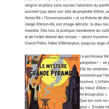
religion et prôna sans succès l’abandon du panthé
suivirent pas dans son zèle de prophète d’Aton, au
Amon-Rê « l’Inconnaissable » et sa théorie de di
clergé d’Amon-Rê, son image détruite ; le dieu nié,
interdite. Dès lors, la pratique clandestine du cul
et de l’ordre éternel des choses – seront transmis d
Grand Prêtre, fidèle d’Akhenaton, jusqu’au sage 
Le professeur Mor
péripéties ! – en 
Elle les amènera
orchestré par l’In
cosmos. L’infâme 
du trésor d’Aton, 
ne bouge plus ». 
Que ton nom ne soi
plus ». Double nég