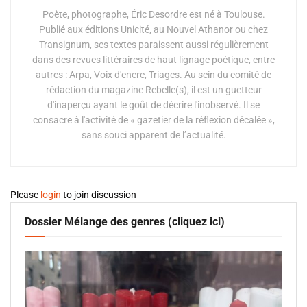
Poète, photographe, Éric Desordre est né à Toulouse.
Publié aux éditions Unicité, au Nouvel Athanor ou chez
Transignum, ses textes paraissent aussi régulièrement
dans des revues littéraires de haut lignage poétique, entre
autres : Arpa, Voix d'encre, Triages. Au sein du comité de
rédaction du magazine Rebelle(s), il est un guetteur
d'inaperçu ayant le goût de décrire l'inobservé. Il se
consacre à l'activité de « gazetier de la réflexion décalée »,
sans souci apparent de l’actualité.
Please
login
to join discussion
Dossier Mélange des genres (cliquez ici)