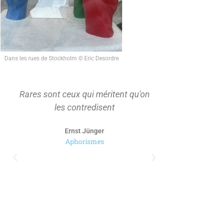
Dans les rues de Stockholm © Eric Desordre
Rares sont ceux qui méritent qu'on
On ne s'ap
les contredisent
d'abord t
Ernst Jünger
Aphorismes