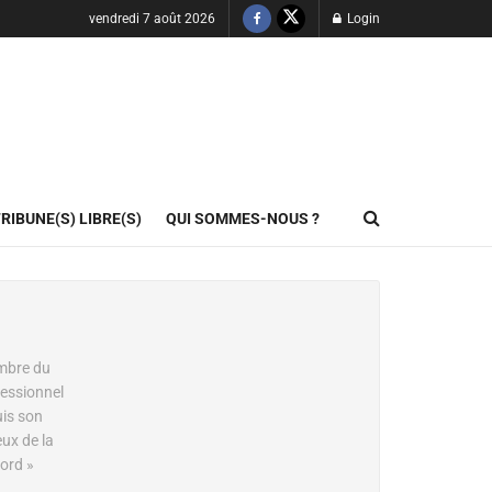
vendredi 7 août 2026
Login
RIBUNE(S) LIBRE(S)
QUI SOMMES-NOUS ?
embre du
fessionnel
uis son
eux de la
Nord »