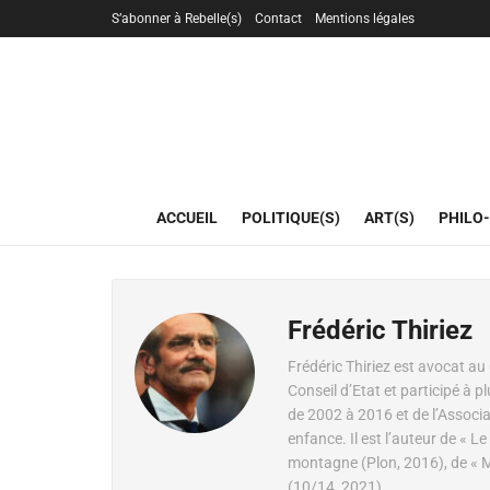
S’abonner à Rebelle(s)
Contact
Mentions légales
ACCUEIL
POLITIQUE(S)
ART(S)
PHILO-
Frédéric Thiriez
Frédéric Thiriez est avocat au 
Conseil d’Etat et participé à p
de 2002 à 2016 et de l’Associat
enfance. Il est l’auteur de « 
montagne (Plon, 2016), de « Ma
(10/14, 2021).