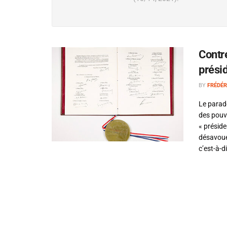
Contre
présid
BY
FRÉDÉR
Le parad
des pouv
« préside
désavouer
c’est-à-di