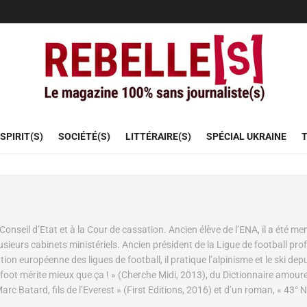
SPIRIT(S)
SOCIÉTÉ(S)
LITTÉRAIRE(S)
SPÉCIAL UKRAINE
T
Conseil d’Etat et à la Cour de cassation. Ancien élève de l’ENA, il a été m
lusieurs cabinets ministériels. Ancien président de la Ligue de football pro
ion européenne des ligues de football, il pratique l’alpinisme et le ski dep
Le foot mérite mieux que ça ! » (Cherche Midi, 2013), du Dictionnaire amour
rc Batard, fils de l’Everest » (First Editions, 2016) et d’un roman, « 43° 