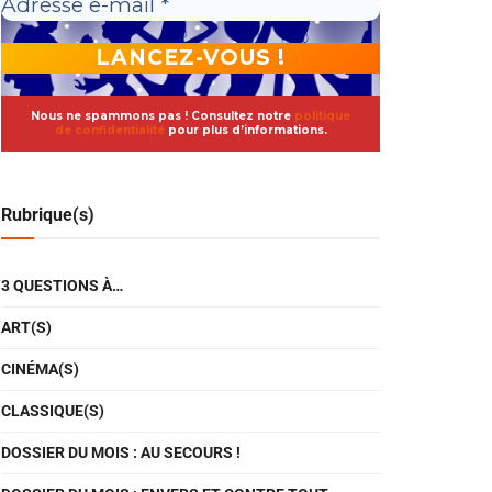
Nous ne spammons pas ! Consultez notre
politique
de confidentialité
pour plus d’informations.
Rubrique(s)
3 QUESTIONS À…
ART(S)
CINÉMA(S)
CLASSIQUE(S)
DOSSIER DU MOIS : AU SECOURS !