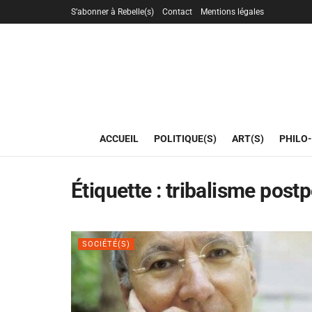
S’abonner à Rebelle(s)
Contact
Mentions légales
ACCUEIL
POLITIQUE(S)
ART(S)
PHILO-
Étiquette :
tribalisme post
SOCIÉTÉ(S)