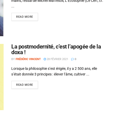
mains, l'essai de Michel Maffesoli, L’Écosophie (Le Cerf, cf.
...
READ MORE
La postmodernité, c’est l’apogée de la
doxa !
BY
FRÉDÉRIC VINCENT
28 FÉVRIER 2021
0
Lorsque la philosophie s’est érigée, il y a 2 500 ans, elle
s’était donnée 3 principes : élever l’âme, cultiver ...
READ MORE