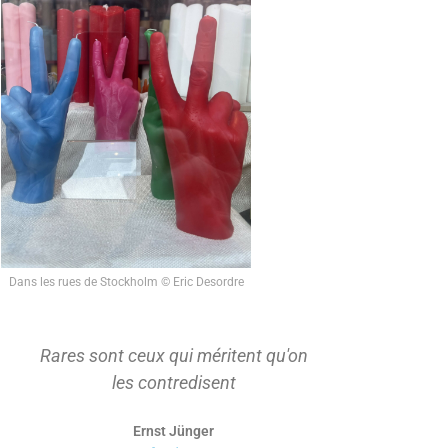
Dans les rues de Stockholm © Eric Desordre
Rares sont ceux qui méritent qu'on
On ne s'ap
les contredisent
d'abord t
Ernst Jünger