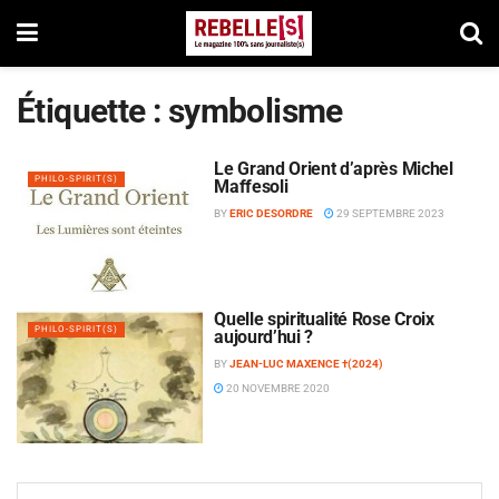
Étiquette :
symbolisme
Le Grand Orient d’après Michel
PHILO-SPIRIT(S)
Maffesoli
BY
ERIC DESORDRE
29 SEPTEMBRE 2023
Quelle spiritualité Rose Croix
PHILO-SPIRIT(S)
aujourd’hui ?
BY
JEAN-LUC MAXENCE †(2024)
20 NOVEMBRE 2020