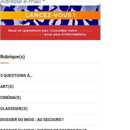
Nous ne spammons pas ! Consultez notre
politique
de confidentialité
pour plus d’informations.
Rubrique(s)
3 QUESTIONS À…
ART(S)
CINÉMA(S)
CLASSIQUE(S)
DOSSIER DU MOIS : AU SECOURS !