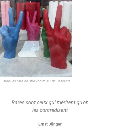
Dans les rues de Stockholm © Eric Desordre
ares sont ceux qui méritent qu'on
On ne s'appropri
les contredisent
d'abord tenu à d
consid
Ernst Jünger