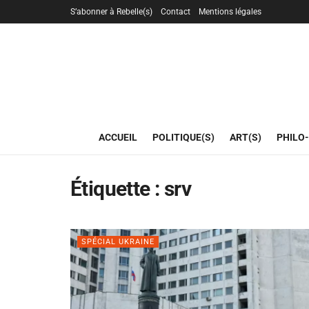
S’abonner à Rebelle(s)
Contact
Mentions légales
ACCUEIL
POLITIQUE(S)
ART(S)
PHILO-
Étiquette :
srv
SPÉCIAL UKRAINE