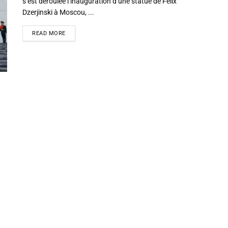
s’est déroulée l’inauguration d’une statue de Félix
Dzerjinski à Moscou, ...
READ MORE