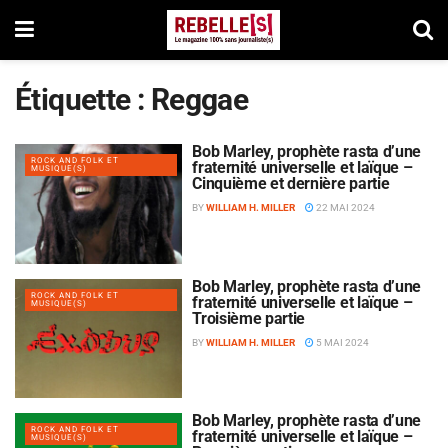
Étiquette :
Reggae
Bob Marley, prophète rasta d’une
ROCK AND FOLK ET
fraternité universelle et laïque –
MUSIQUE(S)
Cinquième et dernière partie
BY
WILLIAM H. MILLER
22 MAI 2024
Bob Marley, prophète rasta d’une
ROCK AND FOLK ET
fraternité universelle et laïque –
MUSIQUE(S)
Troisième partie
BY
WILLIAM H. MILLER
5 MAI 2024
Bob Marley, prophète rasta d’une
ROCK AND FOLK ET
fraternité universelle et laïque –
MUSIQUE(S)