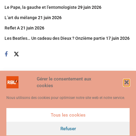
Le Pape, la gauche et l’entomologiste
29 juin 2026
L’art du mélange
21 juin 2026
Reflet A
21 juin 2026
Les Beatles… Un cadeau des Dieux ? Onzième partie
17 juin 2026
Gérer le consentement aux
cookies
Nous utilisons des cookies pour optimiser notre site web et notre service.
Tous les cookies
Ce site web utilise des cookies. En continuant à utiliser ce site web,
vous consentez à ce que des cookies soient utilisés. Visitez notre
Refuser
© 2026
Politique de confidentialité et de cookies
.
Je suis d'accord