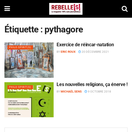
Étiquette :
pythagore
Exercice de réincar-natation
PHILO-SPIRIT(S)
BY
ERIC ROUX
20 DÉCEMBRE 2021
Les nouvelles religions, ça énerve !
PHILO-SPIRIT(S)
BY
MICHAËL SENS
9 OCTOBRE 2018