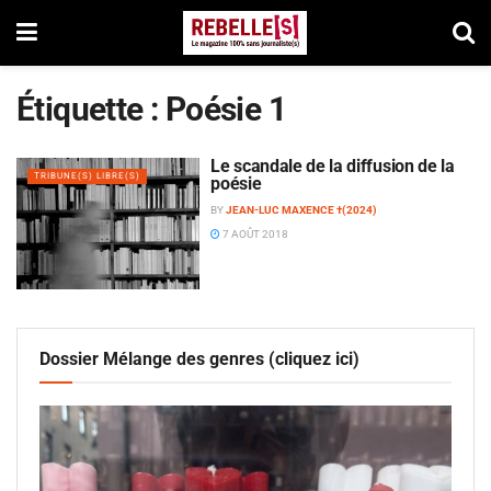
Étiquette :
Poésie 1
Le scandale de la diffusion de la
TRIBUNE(S) LIBRE(S)
poésie
BY
JEAN-LUC MAXENCE †(2024)
7 AOÛT 2018
Dossier Mélange des genres (cliquez ici)