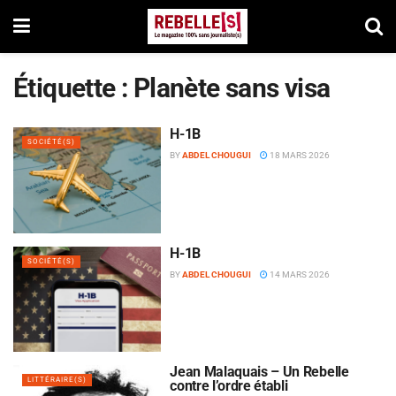
Étiquette :
Planète sans visa
H-1B
SOCIÉTÉ(S)
BY
ABDEL CHOUGUI
18 MARS 2026
H-1B
SOCIÉTÉ(S)
BY
ABDEL CHOUGUI
14 MARS 2026
Jean Malaquais – Un Rebelle
LITTÉRAIRE(S)
contre l’ordre établi