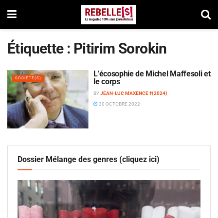
Étiquette :
Pitirim Sorokin
L’écosophie de Michel Maffesoli et
SOCIÉTÉ(S)
le corps
BY
JEAN-LUC MAXENCE †(2024)
30 OCTOBRE 2022
Dossier Mélange des genres (cliquez ici)