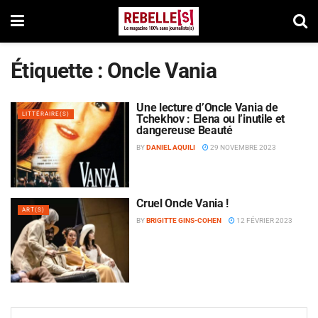
Étiquette :
Oncle Vania
Une lecture d’Oncle Vania de
LITTÉRAIRE(S)
Tchekhov : Elena ou l’inutile et
dangereuse Beauté
BY
DANIEL AQUILI
29 NOVEMBRE 2023
Cruel Oncle Vania !
ART(S)
BY
BRIGITTE GINS-COHEN
12 FÉVRIER 2023