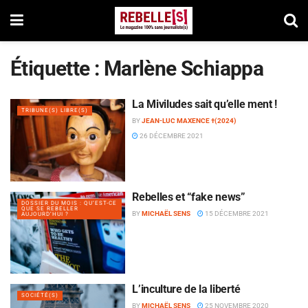
Étiquette :
Marlène Schiappa
La Miviludes sait qu’elle ment !
TRIBUNE(S) LIBRE(S)
BY
JEAN-LUC MAXENCE †(2024)
26 DÉCEMBRE 2021
Rebelles et “fake news”
DOSSIER DU MOIS : QU’EST-CE
QUE SE REBELLER
BY
MICHAËL SENS
15 DÉCEMBRE 2021
AUJOURD’HUI ?
L’inculture de la liberté
SOCIÉTÉ(S)
BY
MICHAËL SENS
25 NOVEMBRE 2020