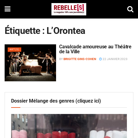
Étiquette :
L’Orontea
Cavalcade amoureuse au Théâtre
ART(S)
de la Ville
BY
BRIGITTE GINS-COHEN
22 JANVIER 2023
Dossier Mélange des genres (cliquez ici)