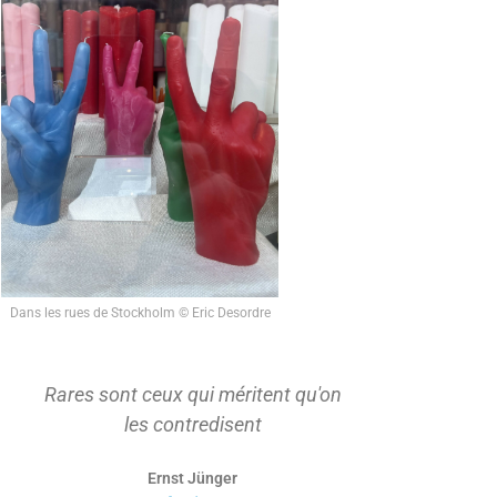
Dans les rues de Stockholm © Eric Desordre
Rares sont ceux qui méritent qu'on
On ne s'ap
les contredisent
d'abord t
Ernst Jünger