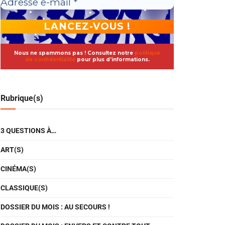
Nous ne spammons pas ! Consultez notre
politique
de confidentialité
pour plus d’informations.
Rubrique(s)
3 QUESTIONS À…
ART(S)
CINÉMA(S)
CLASSIQUE(S)
DOSSIER DU MOIS : AU SECOURS !