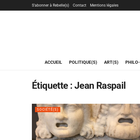
S’abonner à Rebelle(s)
Contact
Mentions légales
ACCUEIL
POLITIQUE(S)
ART(S)
PHILO-
Étiquette :
Jean Raspail
SOCIÉTÉ(S)