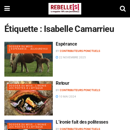
Étiquette :
Isabelle Camarrieu
Espérance
DOSSIER DU MOIS :
L'ESPÉRANCE... AUJOURD'HUI
BY
CONTRIBUTEURS PONCTUELS
?
22 NOVEMBRE 2025
Retour
DOSSIER DU MOIS : L'IRONIE -
LES POÈTES À L'ATTAQUE
BY
CONTRIBUTEURS PONCTUELS
10 MAI 2024
L’ironie fait des politesses
DOSSIER DU MOIS : L'IRONIE -
LES POÈTES À L'ATTAQUE
BY
CONTRIBUTEURS PONCTUELS