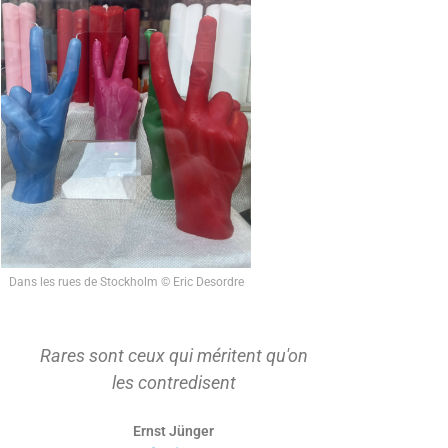
Dans les rues de Stockholm © Eric Desordre
Rares sont ceux qui méritent qu'on
On ne s'ap
les contredisent
d'abord t
Ernst Jünger