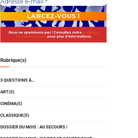
Nous ne spammons pas ! Consultez notre
politique
de confidentialité
pour plus d’informations.
Rubrique(s)
3 QUESTIONS À…
ART(S)
CINÉMA(S)
CLASSIQUE(S)
DOSSIER DU MOIS : AU SECOURS !