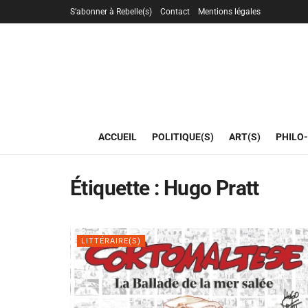
S’abonner à Rebelle(s)
Contact
Mentions légales
ACCUEIL
POLITIQUE(S)
ART(S)
PHILO-
Étiquette :
Hugo Pratt
LITTÉRAIRE(S)