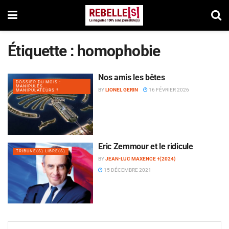
Étiquette :
homophobie
Nos amis les bêtes
DOSSIER DU MOIS :
MANIPULÉS...
BY
LIONEL GERIN
16 FÉVRIER 2026
MANIPULATEURS ?
Eric Zemmour et le ridicule
TRIBUNE(S) LIBRE(S)
BY
JEAN-LUC MAXENCE †(2024)
15 DÉCEMBRE 2021