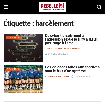
Étiquette :
harcèlement
Du cyber-harcèlement à
SOCIÉTÉ(S)
l’agression sexuelle il n’y a qu’un
pas–sage à l’acte
BY
CONTRIBUTEURS PONCTUELS
3 NOVEMBRE 2024
Les violences faites aux sportives
SOCIÉTÉ(S)
sont le fruit d’un système
BY
PATRICK BOCCARD
6 JANVIER 2022