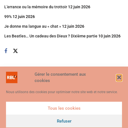
L’errance ou la mémoire du trottoir
12 juin 2026
99%
12 juin 2026
Je donne ma langue au « chat »
12 juin 2026
Les Beatles… Un cadeau des Dieux ? Dixième partie
10 juin 2026
Gérer le consentement aux
cookies
Nous utilisons des cookies pour optimiser notre site web et notre service.
Tous les cookies
Ce site web utilise des cookies. En continuant à utiliser ce site web,
vous consentez à ce que des cookies soient utilisés. Visitez notre
Refuser
© 2026
Politique de confidentialité et de cookies
.
Je suis d'accord