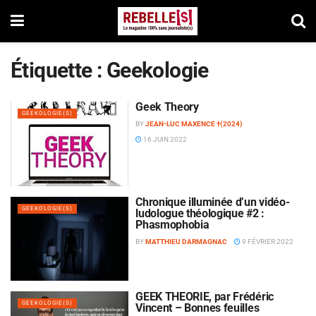
Étiquette :
Geekologie
Geek Theory
GEEKOLOGIE(S)
BY
JEAN-LUC MAXENCE †(2024)
16 JUIN 2022
Chronique illuminée d’un vidéo-
GEEKOLOGIE(S)
ludologue théologique #2 :
Phasmophobia
BY
MATTHIEU DARMAGNAC
9 FÉVRIER 2022
GEEK THEORIE, par Frédéric
GEEKOLOGIE(S)
Vincent – Bonnes feuilles