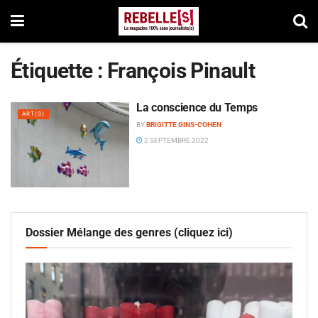
Étiquette :
François Pinault
La conscience du Temps
ART(S)
BY
BRIGITTE GINS-COHEN
2 SEPTEMBRE 2022
Dossier Mélange des genres (cliquez ici)