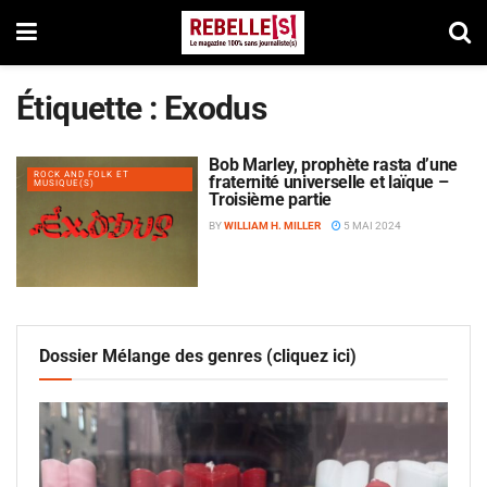
Étiquette :
Exodus
Bob Marley, prophète rasta d’une
ROCK AND FOLK ET
fraternité universelle et laïque –
MUSIQUE(S)
Troisième partie
BY
WILLIAM H. MILLER
5 MAI 2024
Dossier Mélange des genres (cliquez ici)