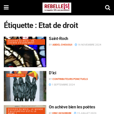
Étiquette :
Etat de droit
Saint-Roch
DOSSIER DU MOIS : UN
CHEMIN D'ÉGAREMENT
BY
ABDEL CHOUGUI
16 NOVEMBRE 2024
D’ici
POLITIQUE(S)
BY
CONTRIBUTEURS PONCTUELS
1 SEPTEMBRE 2024
On achève bien les poètes
DOSSIER DU MOIS : LE MONDE
D'AUJOURD'HUI EST-IL LE
BY
ERIC DESORDRE
15 JUILLET 2023
MÊME ?