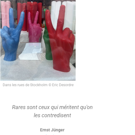
Dans les rues de Stockholm © Eric Desordre
Rares sont ceux qui méritent qu'on
On ne s'ap
les contredisent
d'abord t
Ernst Jünger