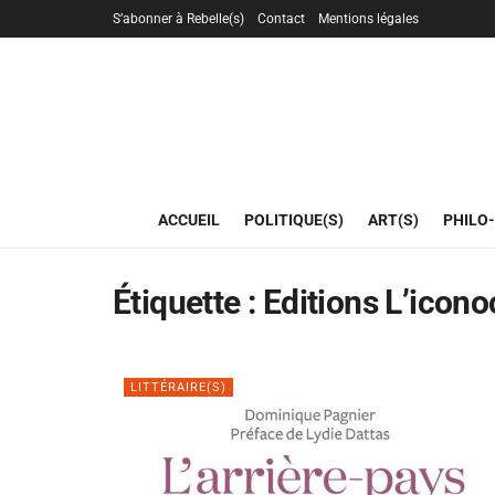
S’abonner à Rebelle(s)
Contact
Mentions légales
ACCUEIL
POLITIQUE(S)
ART(S)
PHILO-
Étiquette :
Editions L’icono
LITTÉRAIRE(S)