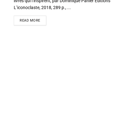
livres qui l’inspirent, par Dominique Panier Éditions
L’iconoclaste, 2018, 289 p., ...
READ MORE