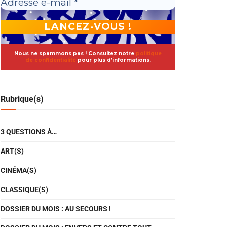
Nous ne spammons pas ! Consultez notre
politique
de confidentialité
pour plus d’informations.
Rubrique(s)
3 QUESTIONS À…
ART(S)
CINÉMA(S)
CLASSIQUE(S)
DOSSIER DU MOIS : AU SECOURS !