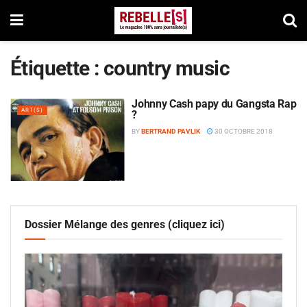
Étiquette :
country music
Johnny Cash papy du Gangsta Rap
ART(S)
?
BY
BERTRAND PAVLIK
30 OCTOBRE 2018
Dossier Mélange des genres (cliquez ici)