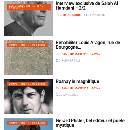
Interview exclusive de Salah Al
LES GRANDS ENTRETIENS
Hamdani – 2/2
REBELLE(S)
BY
ERIC DESORDRE
24 MARS 2023
Réhabiliter Louis Aragon, rue de
L'IMPERTINENCE POÉTIQUE
Bourgogne…
BY
JEAN-LUC MAXENCE †(2024)
5 JANVIER 2023
Rosnay le magnifique
L'IMPERTINENCE POÉTIQUE
BY
JEAN-LUC MAXENCE †(2024)
29 AVRIL 2022
Gérard Pfister, bel éditeur et poète
L'IMPERTINENCE POÉTIQUE
mystique