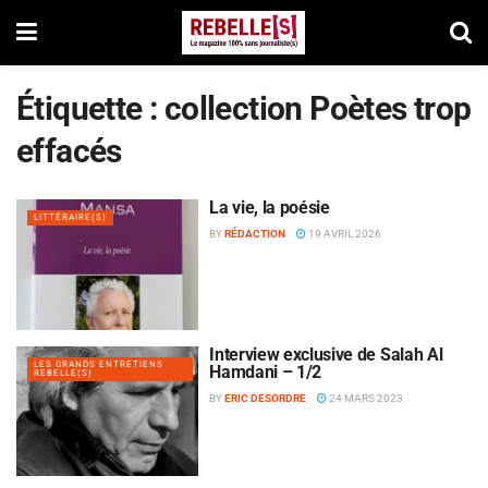
Étiquette :
collection Poètes trop
effacés
La vie, la poésie
LITTÉRAIRE(S)
BY
RÉDACTION
19 AVRIL 2026
Interview exclusive de Salah Al
LES GRANDS ENTRETIENS
Hamdani – 1/2
REBELLE(S)
BY
ERIC DESORDRE
24 MARS 2023