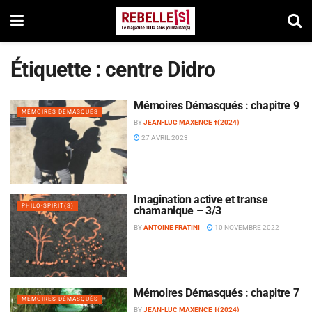
Étiquette :
centre Didro
Mémoires Démasqués : chapitre 9
MÉMOIRES DÉMASQUÉS
BY
JEAN-LUC MAXENCE †(2024)
27 AVRIL 2023
Imagination active et transe
PHILO-SPIRIT(S)
chamanique – 3/3
BY
ANTOINE FRATINI
10 NOVEMBRE 2022
Mémoires Démasqués : chapitre 7
MÉMOIRES DÉMASQUÉS
BY
JEAN-LUC MAXENCE †(2024)