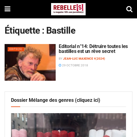
Étiquette :
Bastille
Editorial n°14: Détruire toutes les
EDITO(S)
bastilles est un rêve secret
BY
JEAN-LUC MAXENCE †(2024)
29 OCTOBRE 2018
Dossier Mélange des genres (cliquez ici)