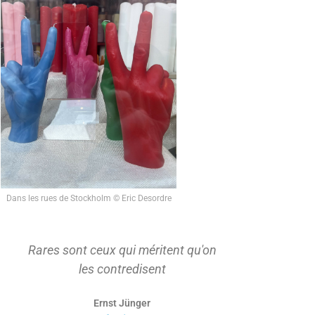
Dans les rues de Stockholm © Eric Desordre
Rares sont ceux qui méritent qu'on
On ne s'ap
les contredisent
d'abord t
Ernst Jünger