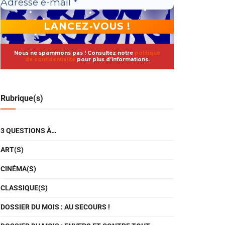
Nous ne spammons pas ! Consultez notre
politique
de confidentialité
pour plus d’informations.
Rubrique(s)
3 QUESTIONS À…
ART(S)
CINÉMA(S)
CLASSIQUE(S)
DOSSIER DU MOIS : AU SECOURS !