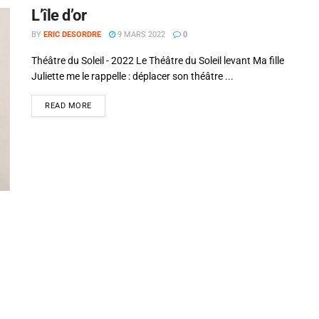
L’île d’or
BY
ERIC DESORDRE
9 MARS 2022
0
Théâtre du Soleil - 2022 Le Théâtre du Soleil levant Ma fille
Juliette me le rappelle : déplacer son théâtre ...
READ MORE
Si tu veux arrêter de faire ce que tu
fais, arrête d'être ce que tu n'es
pas.