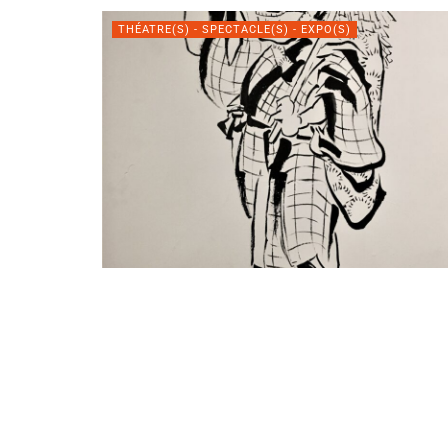
THÉATRE(S) - SPECTACLE(S) - EXPO(S)