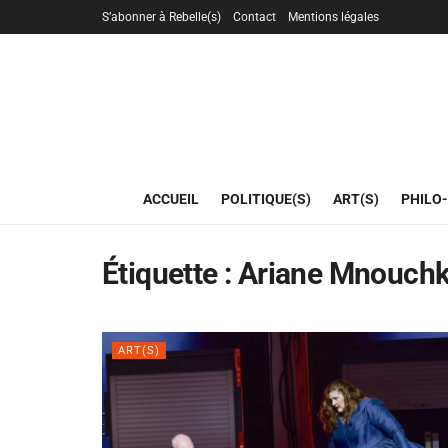
S’abonner à Rebelle(s)
Contact
Mentions légales
ACCUEIL
POLITIQUE(S)
ART(S)
PHILO-
Étiquette :
Ariane Mnouchk
ART(S)