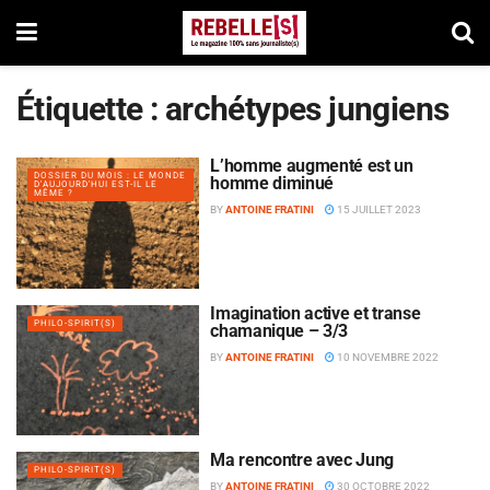
Étiquette :
archétypes jungiens
L’homme augmenté est un
DOSSIER DU MOIS : LE MONDE
homme diminué
D'AUJOURD'HUI EST-IL LE
MÊME ?
BY
ANTOINE FRATINI
15 JUILLET 2023
Imagination active et transe
PHILO-SPIRIT(S)
chamanique – 3/3
BY
ANTOINE FRATINI
10 NOVEMBRE 2022
Ma rencontre avec Jung
PHILO-SPIRIT(S)
BY
ANTOINE FRATINI
30 OCTOBRE 2022