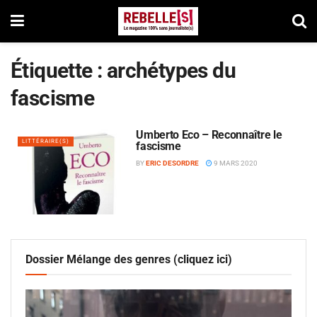
Étiquette :
archétypes du
fascisme
Umberto Eco – Reconnaître le
LITTÉRAIRE(S)
fascisme
BY
ERIC DESORDRE
9 MARS 2020
Dossier Mélange des genres (cliquez ici)