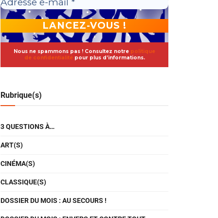
Nous ne spammons pas ! Consultez notre
politique
de confidentialité
pour plus d’informations.
Rubrique(s)
3 QUESTIONS À…
ART(S)
CINÉMA(S)
CLASSIQUE(S)
DOSSIER DU MOIS : AU SECOURS !