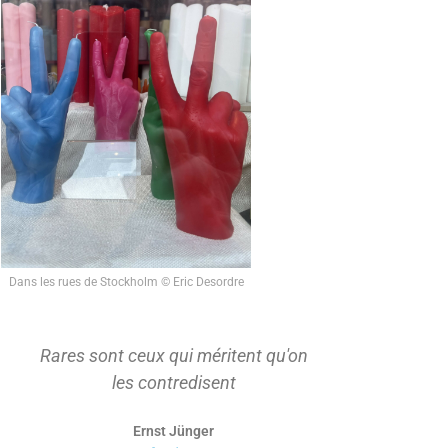
Dans les rues de Stockholm © Eric Desordre
Rares sont ceux qui méritent qu'on
On ne s'ap
les contredisent
d'abord t
Ernst Jünger