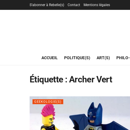
S’abonner à Rebelle(s)
Contact
Mentions légales
ACCUEIL
POLITIQUE(S)
ART(S)
PHILO-
Étiquette :
Archer Vert
GEEKOLOGIE(S)