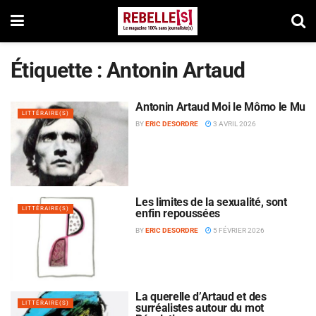
Étiquette :
Antonin Artaud
Antonin Artaud Moi le Mômo le Mu
LITTÉRAIRE(S)
BY
ERIC DESORDRE
3 AVRIL 2026
Les limites de la sexualité, sont
LITTÉRAIRE(S)
enfin repoussées
BY
ERIC DESORDRE
5 FÉVRIER 2026
La querelle d’Artaud et des
LITTÉRAIRE(S)
surréalistes autour du mot